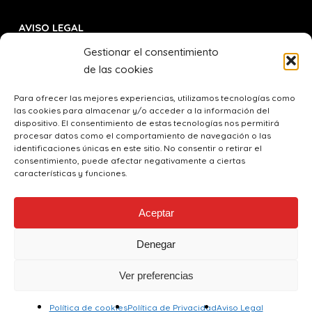
AVISO LEGAL
Aviso Legal
Gestionar el consentimiento
de las cookies
Política de Privacidad
Política de Cookies
Para ofrecer las mejores experiencias, utilizamos tecnologías como
las cookies para almacenar y/o acceder a la información del
dispositivo. El consentimiento de estas tecnologías nos permitirá
procesar datos como el comportamiento de navegación o las
CONTACTO
identificaciones únicas en este sitio. No consentir o retirar el
consentimiento, puede afectar negativamente a ciertas
617 71 17 71
características y funciones.
info@claseszamora.com
Aceptar
Av. Obispo Acuña, Nº 25, Entr Derecha, 49017 Zamora
Denegar
Ver preferencias
© 2026 Clases Zamora.
Política de cookies
Política de Privacidad
Aviso Legal