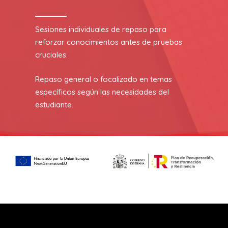
Sesiones individuales de repaso para
reforzar conocimientos antes de pruebas
cruciales.
Repaso general o focalizado en temas
específicos según las necesidades del
estudiante.