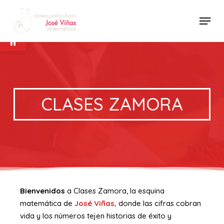
Ir
Menú
al
Abrir barra de herramientas
contenido
principal
CLASES ZAMORA
Bienvenidos
a Clases Zamora, la esquina
matemática de
José Viñas,
donde las cifras cobran
vida y los números tejen historias de éxito y